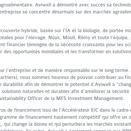
groalimentaire. Aviwell a démontré avec succès sa technologi
entreprise se concentre désormais sur des marchés agroalime
ouverte hybride, basée sur l'IA et la biologie, de portée m
tionales pour l'élevage. Nous, Mouli, Rémy et toute l’équipe,
nt financier témoigne de la nécessité croissante pour les sc
ir des opportunités mondiales et les transformer en solutions
pour l’entreprise et de manière responsable sur le long ter
artners), nous sommes heureux de pouvoir contribuer au f
e durabilité afin de démontrer le potentiel d’Aviwell à “cha
s solutions naturelles et durables afin d’améliorer la sécuri
Sustainability Officer de la MFS Investment Management.
uros de financement issu de l'Accélérateur EIC dans le cadr
gramme de financement hautement compétitif qui offre un so
, qui change la donne et qui perturbera les marchés existan