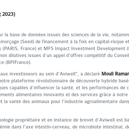
t 2023)
ur la base de données issues des sciences de la vie, notam
amorçage (Seed) de financement à la fois en capital-risque et
s (PARIS, France) et MFS Impact Investment Development (
n dilutives issues d’un appel d'offres compétitif du Conseil
ce (BPIFrance).
aux investisseurs au sein d'Aviwell", a déclaré
Mouli Raman
otre plateforme révolutionnaire de découverte hybride basée s
ques capables d’influencer la santé, et les performances de
éments alimentaires innovants et des services grâce à notre
t la santé des animaux pour l'industrie agroalimentaire dans
ologie propriétaire et en instance de brevet d'Aviwell est b
émie dans l'axe intestin-cerveau, de microbiote intestinal, 